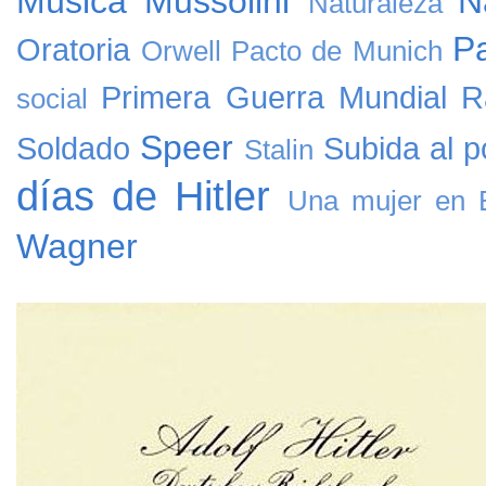
Música
Mussolini
N
Naturaleza
Pa
Oratoria
Orwell
Pacto de Munich
Primera Guerra Mundial
R
social
Speer
Soldado
Subida al p
Stalin
días de Hitler
Una mujer en B
Wagner