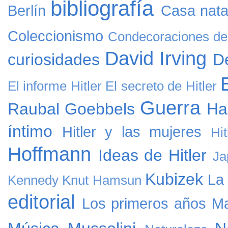
bibliografía
Berlín
Casa natal
Coleccionismo
Condecoraciones de 
David Irving
curiosidades
D
El informe Hitler
El secreto de Hitler
Guerra
Raubal
Goebbels
Ha
íntimo
Hitler y las mujeres
Hi
Hoffmann
Ideas de Hitler
Ja
Kubizek
La
Kennedy
Knut Hamsun
editorial
Los primeros años
Ma