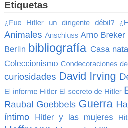
Etiquetas
¿Fue Hitler un dirigente débil?
¿H
Animales
Arno Breker
Anschluss
bibliografía
Berlín
Casa natal
Coleccionismo
Condecoraciones de 
David Irving
curiosidades
D
El informe Hitler
El secreto de Hitler
Guerra
Raubal
Goebbels
Ha
íntimo
Hitler y las mujeres
Hi