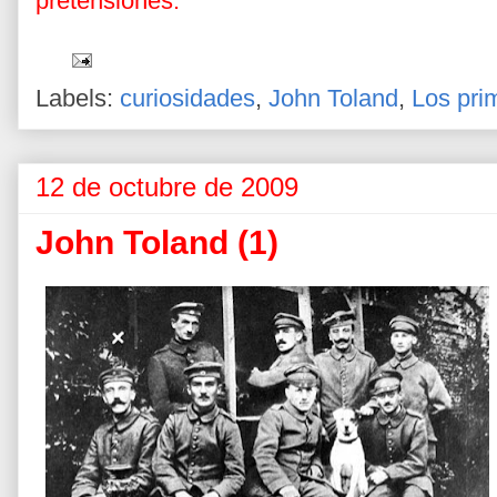
pretensiones.
Labels:
curiosidades
,
John Toland
,
Los pri
12 de octubre de 2009
John Toland (1)