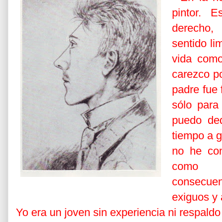
pintor. 
derecho,
sentido li
vida como
carezco po
padre fue 
sólo para
puedo de
tiempo a g
no he com
como pi
consecu
exiguos y 
Yo era un joven sin experiencia ni respald