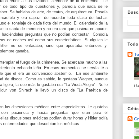
staba reunir a sus invitados alrededor de la chimenea . Le
r de todo tipo de cuestiones y, parecía que nada se le
ber. Se hablaba de arte, de teatro, de arquitectura. Poseía
Busca
ncreíble y era capaz de recordar toda clase de fechas
luso el tonelaje de cada flota del mundo. El calendario de la
se lo sabía de memoria y no era raro que pusiera en apuros
es haciéndoles preguntas que no podían contestar. Conocía
cas de coches así como sus características. Si alguien le
Todo 
 Hitler no se enfadaba, sino que apostaba entonces y,
 siempre ganaba.
To
ntemplar el fuego de la chimenea. Se acercaba mucho a las
ntretenía echando leña. En esos momentos se servía té o
r de que él era un convencido abstemio. En ese ambiente
dad de discos. Como es sabido, le gustaba Wagner, aunque
ligera, la que más le gustaba era "La Viuda Alegre". No le
Ha
dur von Shirach le llevó un disco de "La Patética de
n las discusiones médicas entre especialistas. Le gustaba
Críti
con paciencia y hacía preguntas que eran para él
llas discusiones médicas podían durar horas y Hitler solía
Cr
las enfermedades que describían los médicos.