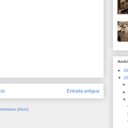
Archi
►
2
▼
2
cio
Entrada antigua
mentarios (Atom)