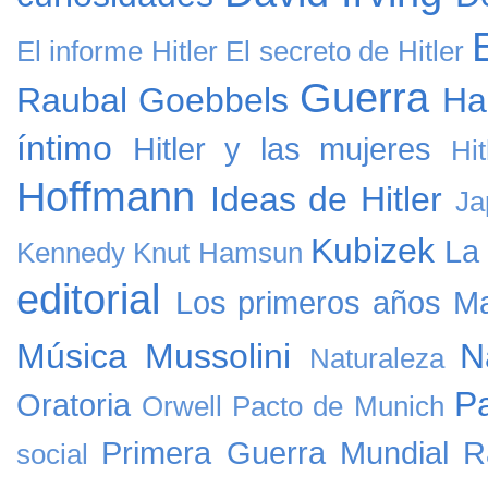
El informe Hitler
El secreto de Hitler
Guerra
Raubal
Goebbels
Ha
íntimo
Hitler y las mujeres
Hi
Hoffmann
Ideas de Hitler
Ja
Kubizek
La
Kennedy
Knut Hamsun
editorial
Los primeros años
Ma
Música
Mussolini
N
Naturaleza
Pa
Oratoria
Orwell
Pacto de Munich
Primera Guerra Mundial
R
social