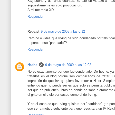
XD) bueno y así unos cuantos. Echale un vistazo a "nach
supuestamente es sólo provocación.
A mi me mola XD
Responder
Rebatet
9 de mayo de 2009 a las 0:12
Pero no olvides que Irving ha sido condenado por falsificar
te parece eso "partidario"?
Responder
Nacho
9 de mayo de 2009 a las 12:02
No se exactamente por qué fue condenado. De hecho, ya 
tratarlos en el blog porque son complicados de tratar. E
impresión de que Irving quiera favorecer a Hitler. Simpl
entiendo que no puede ser es que solo se permita publicar
ser que se publiquen libros en donde se sabe claramente 
el grito en el cielo por casos como el de Irving.
Y en el caso de que Irving quisiera ser "partidario" ¿te pa
eso sería motivo suficiente para que resucitara un IV Rei