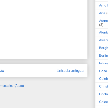
Arno 
Arte
(
Atent
(3)
Atent
Aviac
Bergh
Berlín
biblio
cio
Entrada antigua
Casa 
Celeb
mentarios (Atom)
Chris
Coch
Colec