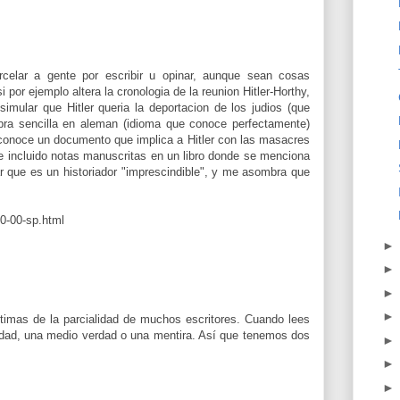
rcelar a gente por escribir u opinar, aunque sean cosas
i por ejemplo altera la cronologia de la reunion Hitler-Horthy,
simular que Hitler queria la deportacion de los judios (que
ra sencilla en aleman (idioma que conoce perfectamente)
 conoce un documento que implica a Hitler con las masacres
 e incluido notas manuscritas en un libro donde se menciona
 que es un historiador "imprescindible", y me asombra que
00-00-sp.html
mas de la parcialidad de muchos escritores. Cuando lees
verdad, una medio verdad o una mentira. Así que tenemos dos