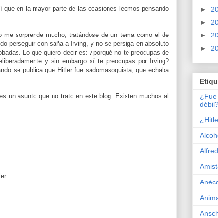
í que en la mayor parte de las ocasiones leemos pensando
►
2
►
2
ro me sorprende mucho, tratándose de un tema como el de
►
2
lido perseguir con saña a Irving, y no se persiga en absoluto
►
2
robadas. Lo que quiero decir es: ¿porqué no te preocupas de
liberadamente y sin embargo sí te preocupas por Irving?
ando se publica que Hitler fue sadomasoquista, que echaba
Etiqu
¿Fue 
s un asunto que no trato en este blog. Existen muchos al
débil
¿Hitl
Alcoh
Alfred
Amist
er.
Anéc
Anima
Ansch