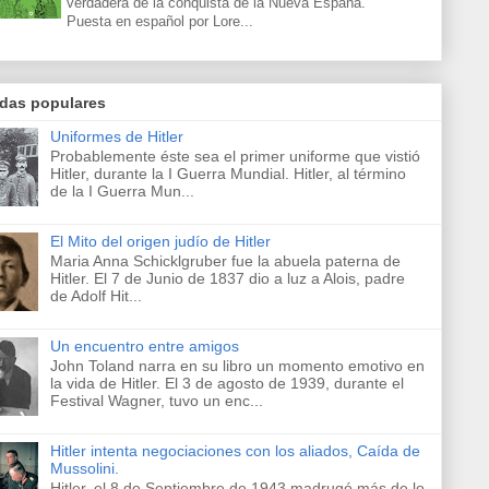
verdadera de la conquista de la Nueva España.
Puesta en español por Lore...
adas populares
Uniformes de Hitler
Probablemente éste sea el primer uniforme que vistió
Hitler, durante la I Guerra Mundial. Hitler, al término
de la I Guerra Mun...
El Mito del origen judío de Hitler
Maria Anna Schicklgruber fue la abuela paterna de
Hitler. El 7 de Junio de 1837 dio a luz a Alois, padre
de Adolf Hit...
Un encuentro entre amigos
John Toland narra en su libro un momento emotivo en
la vida de Hitler. El 3 de agosto de 1939, durante el
Festival Wagner, tuvo un enc...
Hitler intenta negociaciones con los aliados, Caída de
Mussolini.
Hitler, el 8 de Septiembre de 1943 madrugó más de lo