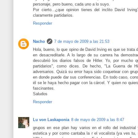
personaje, pero bueno, cada uno a lo suyo.
Por cierto...¿que opinion tienes del inclito David Irvin
claramente partidarios.
Responder
Nacho
7 de mayo de 2009 a las 21:53
Hola, bueno, lo que opino de David Irving es que se trata
en desacreditarle. A lo largo de su carrera ha demostr
descubrió los diarios falsos de Hitler. Yo, por mucho
partidarios", como dices. De hecho, "La Guerra de Hit
adversarios. Quizá su error haya sido coquetear con grup
en donde puede dar sus conferencias. En todo caso, consi
él se le haya hecho pagar con la cárcel. Y quien no quiera 
fascinantes.
Saludos
Responder
Lu von Laskaponia
8 de mayo de 2009 a las 8:47
grupos en ese plan hay varios en el rollo del industria
estetica y por como cantaba la r el vocalista (ya ves tu, 