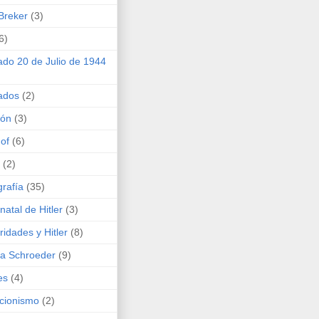
Breker
(3)
6)
ado 20 de Julio de 1944
ados
(2)
ión
(3)
of
(6)
(2)
grafía
(35)
natal de Hitler
(3)
ridades y Hitler
(8)
ta Schroeder
(9)
es
(4)
cionismo
(2)