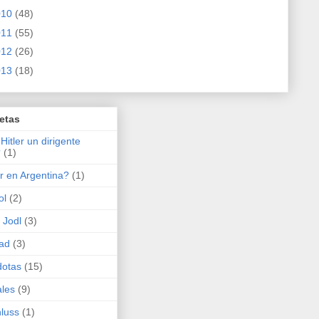
010
(48)
011
(55)
012
(26)
013
(18)
etas
Hitler un dirigente
?
(1)
er en Argentina?
(1)
ol
(2)
 Jodl
(3)
ad
(3)
dotas
(15)
les
(9)
luss
(1)