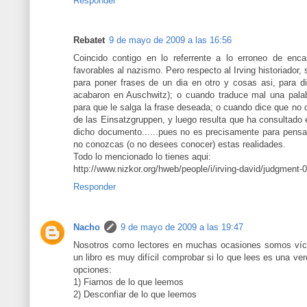
Responder
Rebatet
9 de mayo de 2009 a las 16:56
Coincido contigo en lo referrente a lo erroneo de enca
favorables al nazismo. Pero respecto al Irving historiador, s
para poner frases de un dia en otro y cosas asi, para di
acabaron en Auschwitz); o cuando traduce mal una palab
para que le salga la frase deseada; o cuando dice que no
de las Einsatzgruppen, y luego resulta que ha consultado
dicho documento......pues no es precisamente para pensar
no conozcas (o no desees conocer) estas realidades.
Todo lo mencionado lo tienes aqui:
http://www.nizkor.org/hweb/people/i/irving-david/judgment-
Responder
Nacho
9 de mayo de 2009 a las 19:47
Nosotros como lectores en muchas ocasiones somos vícti
un libro es muy difícil comprobar si lo que lees es una 
opciones:
1) Fiarnos de lo que leemos
2) Desconfiar de lo que leemos