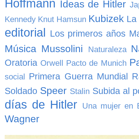
Hoffmann
Ideas de Hitler
Ja
Kubizek
La
Kennedy
Knut Hamsun
editorial
Los primeros años
Ma
Música
Mussolini
N
Naturaleza
Pa
Oratoria
Orwell
Pacto de Munich
Primera Guerra Mundial
R
social
Speer
Soldado
Subida al p
Stalin
días de Hitler
Una mujer en B
Wagner