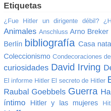
Etiquetas
¿Fue Hitler un dirigente débil?
¿H
Animales
Arno Breker
Anschluss
bibliografía
Berlín
Casa natal
Coleccionismo
Condecoraciones de 
David Irving
curiosidades
D
El informe Hitler
El secreto de Hitler
Guerra
Raubal
Goebbels
Ha
íntimo
Hitler y las mujeres
Hi