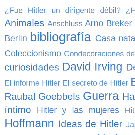
¿Fue Hitler un dirigente débil?
¿H
Animales
Arno Breker
Anschluss
bibliografía
Berlín
Casa natal
Coleccionismo
Condecoraciones de 
David Irving
curiosidades
D
El informe Hitler
El secreto de Hitler
Guerra
Raubal
Goebbels
Ha
íntimo
Hitler y las mujeres
Hi
Hoffmann
Ideas de Hitler
Ja