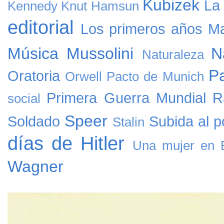
Kubizek
La
Kennedy
Knut Hamsun
editorial
Los primeros años
Ma
Música
Mussolini
N
Naturaleza
Pa
Oratoria
Orwell
Pacto de Munich
Primera Guerra Mundial
R
social
Speer
Soldado
Subida al p
Stalin
días de Hitler
Una mujer en B
Wagner