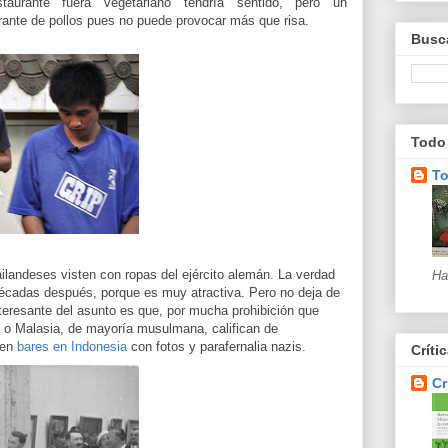
staurante fuera vegetariano tendría sentido, pero un
rante de pollos pues no puede provocar más que risa.
Busca
Todo 
To
ilandeses visten con ropas del ejército alemán. La verdad
Ha
décadas después, porque es muy atractiva. Pero no deja de
nteresante del asunto es que, por mucha prohibición que
 o Malasia, de mayoría musulmana, califican de
ten
bares en Indonesia
con fotos y parafernalia nazis.
Críti
Cr