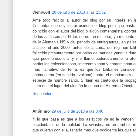
Wehrwolf
28 de julio de 2013 a las 23:52
Ante todo felicito al autor del blog por su interés en 
Comentar que soy lector asiduo del blog pero que hasta
coincido con el autor del blog o algún comentarista oportu
de los asiáticos por Hitler, no es tan reciente, ya recuerd
de la Alemania NS y del periodo de entreguerras, en paí
allá por el año 2000, antes de la caída del régimen tal
fallecido presuntamente por balas de marines yanquis duran
que pude presenciar y me llamó poderosamente la atenc
particular, coleccionaban, intercambiaban y comerciaban con
más llamativo del tema, es que los talibanes conside
antimoderna (en sentido evoliano) contra el marxismo y e
especie de hombre santo. Si bien es cierto que la propag
claro que el lugar del alemán lo ocupa en Extremo Oriente
Responder
Anónimo
29 de julio de 2013 a las 0:46
Y lo que pasa es que a los asiáticos ya no le venden 
occidentales de la realidad. La swastica es un símbolo m
que quieran con ella, faltaría más que occidente les quisie