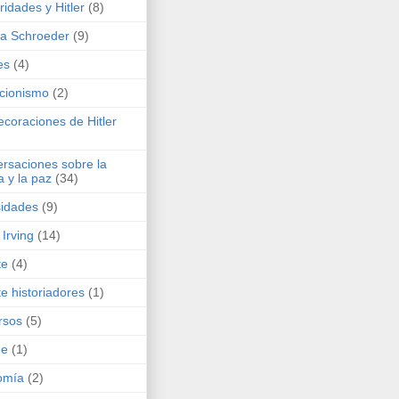
ridades y Hitler
(8)
ta Schroeder
(9)
es
(4)
cionismo
(2)
coraciones de Hitler
rsaciones sobre la
a y la paz
(34)
sidades
(9)
 Irving
(14)
te
(4)
e historiadores
(1)
rsos
(5)
de
(1)
omía
(2)