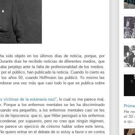
ha sido objeto en los últimos días de noticia, porque, por
urante días he recibido noticias de diferentes medios, que
ba perplejo ante la falta de profesionalidad de los medios.
por el público, han publicado la noticia. Cuando lo cierto es
e los años 50, cuando Hoffmann las publicó. Yo mismo las
roborar una vez más que casi todo lo que se publica sobre
as víctimas de la eutanasia nazi"
, lo cual no me parece mal,
re. Porque a los enfermos mentales se les ha discriminado
Prime
cuando era pequeñito, a los enfermos mentales casi se les
He re
cio de hipocresía: que si, que Hitler persiguió a los enfermos
el 30
 condenar, por supuesto, pero no creo que ningún régimen,
a qu..
me parece un ejercicio de cinismo hablar sobre este tema,
o quiero entrar en el debate de si estoy a favor o en contra