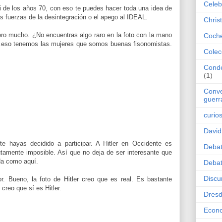
Celeb
i de los años 70, con eso te puedes hacer toda una idea de
as fuerzas de la desintegración o el apego al IDEAL.
Chris
ro mucho. ¿No encuentras algo raro en la foto con la mano
Coch
…eso tenemos las mujeres que somos buenas fisonomistas.
Colec
Conde
(1)
Conve
guerr
curio
David
e hayas decidido a participar. A Hitler en Occidente es
Deba
lutamente imposible. Así que no deja de ser interesante que
da como aquí.
Debat
Discu
. Bueno, la foto de Hitler creo que es real. Es bastante
 creo que sí es Hitler.
Dres
Econ