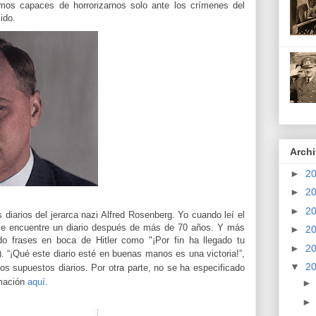
omos capaces de horrorizarnos solo ante los crímenes del
ido.
Archi
►
2
►
2
►
2
diarios del jerarca nazi Alfred Rosenberg. Yo cuando leí el
ue se encuentre un diario después de más de 70 años. Y más
►
2
 frases en boca de Hitler como "¡Por fin ha llegado tu
►
2
).
“¡Qué este diario esté en buenas manos es una victoria!”,
▼
2
s supuestos diarios. Por otra parte, no se ha especificado
rmación
aquí.