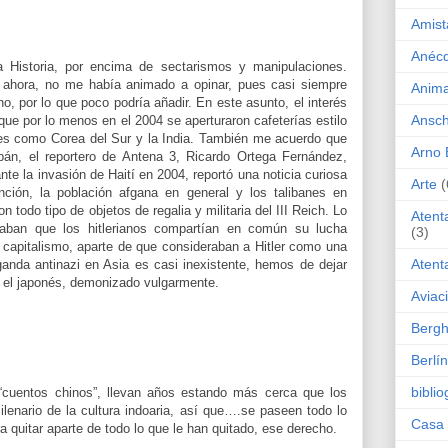
Amist
Anéc
la Historia, por encima de sectarismos y manipulaciones.
 ahora, no me había animado a opinar, pues casi siempre
Anima
no, por lo que poco podría añadir. En este asunto, el interés
Ansch
o que por lo menos en el 2004 se aperturaron cafeterías estilo
ses como Corea del Sur y la India. También me acuerdo que
Arno 
ibán, el reportero de Antena 3, Ricardo Ortega Fernández,
te la invasión de Haití en 2004, reportó una noticia curiosa
Arte
(
ión, la población afgana en general y los talibanes en
 todo tipo de objetos de regalia y militaria del III Reich. Lo
Atent
raban que los hitlerianos compartían en común su lucha
(3)
l capitalismo, aparte de que consideraban a Hitler como una
Atent
anda antinazi en Asia es casi inexistente, hemos de dejar
, el japonés, demonizado vulgarmente.
Aviac
Bergh
Berlín
biblio
“cuentos chinos”, llevan años estando más cerca que los
ilenario de la cultura indoaria, así que….se paseen todo lo
Casa 
ra quitar aparte de todo lo que le han quitado, ese derecho.