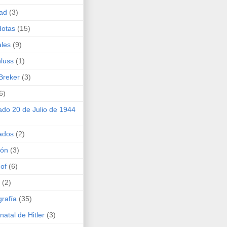
ad
(3)
dotas
(15)
les
(9)
luss
(1)
Breker
(3)
6)
ado 20 de Julio de 1944
ados
(2)
ión
(3)
of
(6)
(2)
grafía
(35)
natal de Hitler
(3)