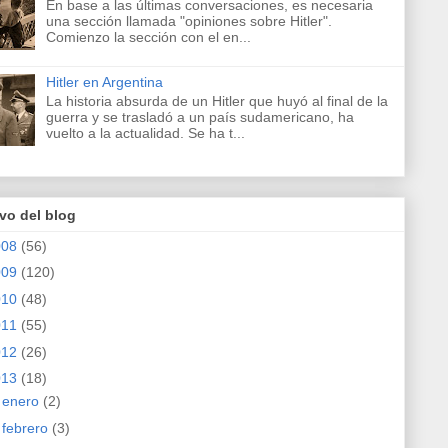
En base a las últimas conversaciones, es necesaria
una sección llamada "opiniones sobre Hitler".
Comienzo la sección con el en...
Hitler en Argentina
La historia absurda de un Hitler que huyó al final de la
guerra y se trasladó a un país sudamericano, ha
vuelto a la actualidad. Se ha t...
vo del blog
008
(56)
009
(120)
010
(48)
011
(55)
012
(26)
013
(18)
►
enero
(2)
►
febrero
(3)