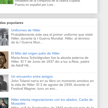
verdadera de la conquista de la Nueva España.
Puesta en español por Lore...
adas populares
Uniformes de Hitler
Probablemente éste sea el primer uniforme que vistió
Hitler, durante la I Guerra Mundial. Hitler, al término
de la I Guerra Mun...
El Mito del origen judío de Hitler
Maria Anna Schicklgruber fue la abuela paterna de
Hitler. El 7 de Junio de 1837 dio a luz a Alois, padre
de Adolf Hit...
Un encuentro entre amigos
John Toland narra en su libro un momento emotivo en
la vida de Hitler. El 3 de agosto de 1939, durante el
Festival Wagner, tuvo un enc...
Hitler intenta negociaciones con los aliados, Caída de
Mussolini.
Hitler, el 8 de Septiembre de 1943 madrugó más de lo